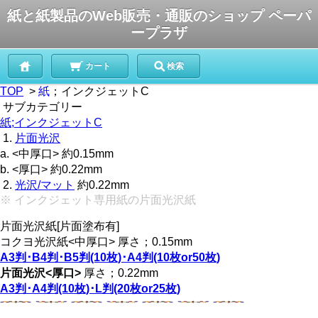
紙と紙製品のWeb販売・通販のショップ ペーパ
ープラザ
カート
検索
TOP
>
紙
；インクジェットC
サブカテゴリー
紙;
インクジェットC
1.
片面光沢
a. <中厚口> 約0.15mm
b. <厚口> 約0.22mm
2.
光沢/マット
約0.22mm
※ インクジェット専用紙の片面光沢紙
片面光沢紙[片面塗布有]
コクヨ光沢紙<中厚口>
厚さ；0.15mm
A3判･B4判･B5判(10枚)･A4判(10枚or50枚)
片面光沢<厚口>
厚さ；0.22mm
A3判･A4判(10枚)･L判(20枚or25枚)