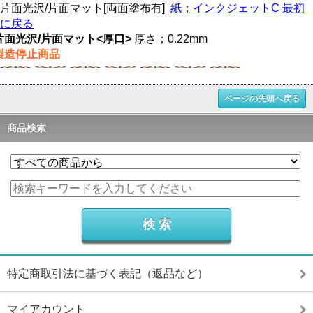
片面光沢/片面マット[両面塗布有]
紙；インクジェットC 最初
に戻る
片面光沢/片面マット<厚口>
厚さ；0.22mm
製造停止商品
ページの先頭へ戻る
商品検索
特定商取引法に基づく表記（返品など）
マイアカウント