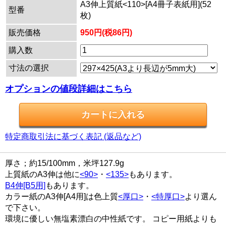
A3伸上質紙<110>[A4冊子表紙用](52
型番
枚)
販売価格
950円(税86円)
購入数
寸法の選択
オプションの値段詳細はこちら
特定商取引法に基づく表記 (返品など)
厚さ；約15/100mm，米坪127.9g
上質紙のA3伸は他に
<90>
・
<135>
もあります。
B4伸[B5用]
もあります。
カラー紙のA3伸[A4用]は色上質
<厚口>
・
<特厚口>
より選ん
で下さい。
環境に優しい無塩素漂白の中性紙です。 コピー用紙よりも