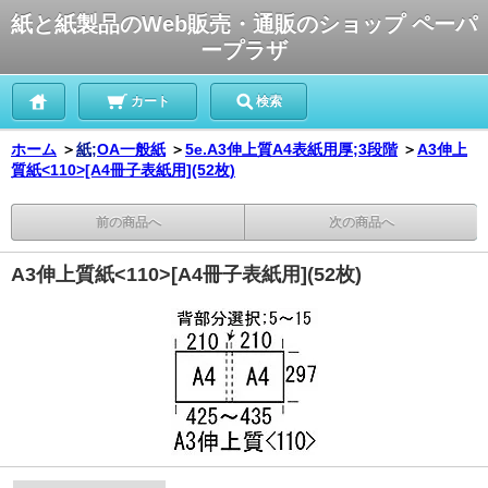
紙と紙製品のWeb販売・通販のショップ ペーパ
ープラザ
カート
検索
ホーム
＞
紙;
OA一般紙
＞
5e.A3伸上質A4表紙用厚;3段階
＞
A3伸上
質紙<110>[A4冊子表紙用](52枚)
前の商品へ
次の商品へ
A3伸上質紙<110>[A4冊子表紙用](52枚)