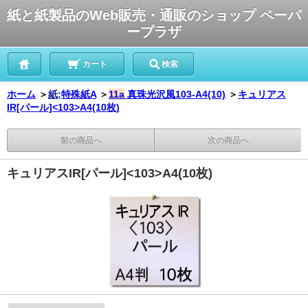
紙と紙製品のWeb販売・通販のショップ ペーパ
ープラザ
カート
検索
ホーム
＞
紙;
特殊紙A
＞
11a
真珠光沢風
103-A4(10)
＞
キュリアス
IR[パール]<103>A4(10枚)
前の商品へ
次の商品へ
キュリアスIR[パール]<103>A4(10枚)