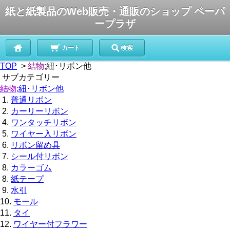
紙と紙製品のWeb販売・通販のショップ ペーパ
ープラザ
カート
検索
TOP
>
結物;
紐･リボン他
サブカテゴリー
結物;
紐･リボン他
1.
普通リボン
2.
カーリーリボン
4.
ワンタッチリボン
5.
ワイヤー入リボン
6.
リボン留め具
7.
シール付リボン
8.
カラーゴム
8.
紙テープ
9.
水引
10.
モール
11.
タイ
12.
ワイヤー付フラワー