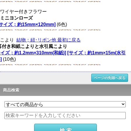
ワイヤー付きフラワー
ミニヨンローズ
[サイズ；約15mm×120mm]
(6色)
こより
結物；紐･リボン他 最初に戻る
耳付き和紙こよりと水引風こより
サイズ；約1.2mm×310mm(和紙)]
[サイズ；約1mm×15m(水引
]
(10色)
ページの先頭へ戻る
商品検索