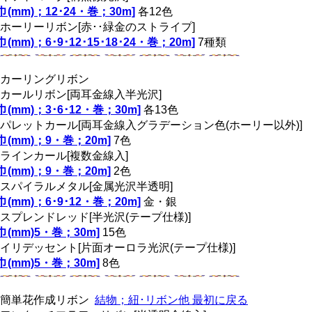
[巾(mm)；12･24・巻；30m]
各12色
ホーリーリボン[赤･･緑金のストライプ]
巾(mm)；6･9･12･15･18･24・巻；20m]
7種類
カーリングリボン
カールリボン[両耳金線入半光沢]
[巾(mm)；3･6･12・巻；30m]
各13色
パレットカール[両耳金線入グラデーション色(ホーリー以外)]
[巾(mm)；9・巻；20m]
7色
ラインカール[複数金線入]
[巾(mm)；9・巻；20m]
2色
スパイラルメタル[金属光沢半透明]
[巾(mm)；6･9･12・巻；20m]
金・銀
スプレンドレッド[半光沢(テープ仕様)]
[巾(mm)5・巻；30m]
15色
イリデッセント[片面オーロラ光沢(テープ仕様)]
[巾(mm)5・巻；30m]
8色
簡単花作成リボン
結物；紐･リボン他 最初に戻る