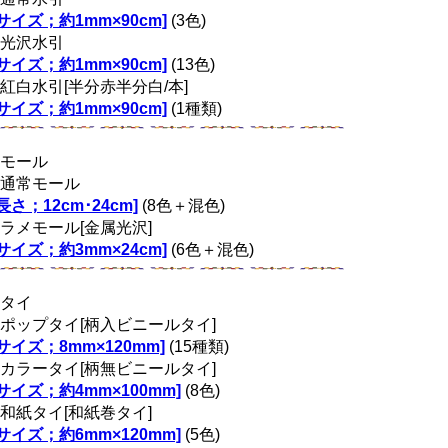
[サイズ；約1mm×90cm]
(3色)
光沢水引
[サイズ；約1mm×90cm]
(13色)
紅白水引[半分赤半分白/本]
[サイズ；約1mm×90cm]
(1種類)
モール
通常モール
[長さ；12cm･24cm]
(8色＋混色)
ラメモール[金属光沢]
[サイズ；約3mm×24cm]
(6色＋混色)
タイ
ポップタイ[柄入ビニールタイ]
[サイズ；8mm×120mm]
(15種類)
カラータイ[柄無ビニールタイ]
[サイズ；約4mm×100mm]
(8色)
和紙タイ[和紙巻タイ]
[サイズ；約6mm×120mm]
(5色)