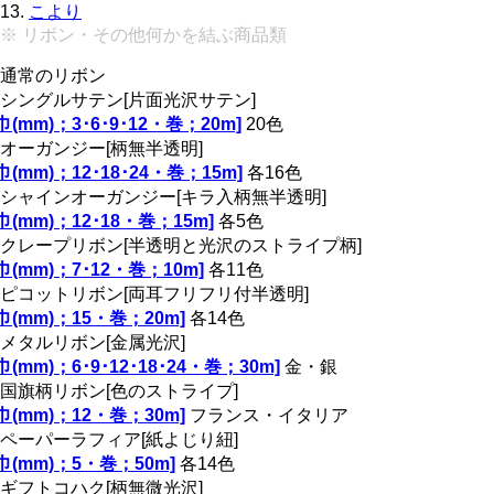
13.
こより
※ リボン・その他何かを結ぶ商品類
通常のリボン
シングルサテン[片面光沢サテン]
[巾(mm)；3･6･9･12・巻；20m]
20色
オーガンジー[柄無半透明]
[巾(mm)；12･18･24・巻；15m]
各16色
シャインオーガンジー[キラ入柄無半透明]
[巾(mm)；12･18・巻；15m]
各5色
クレープリボン[半透明と光沢のストライプ柄]
[巾(mm)；7･12・巻；10m]
各11色
ピコットリボン[両耳フリフリ付半透明]
[巾(mm)；15・巻；20m]
各14色
メタルリボン[金属光沢]
[巾(mm)；6･9･12･18･24・巻；30m]
金・銀
国旗柄リボン[色のストライプ]
[巾(mm)；12・巻；30m]
フランス・イタリア
ペーパーラフィア[紙よじり紐]
[巾(mm)；5・巻；50m]
各14色
ギフトコハク[柄無微光沢]