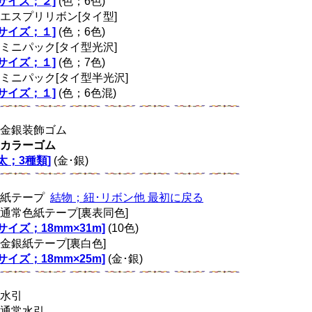
[サイズ；２]
(色；6色)
エスプリリボン[タイ型]
[サイズ；１]
(色；6色)
ミニパック[タイ型光沢]
[サイズ；１]
(色；7色)
ミニパック[タイ型半光沢]
[サイズ；１]
(色；6色混)
金銀装飾ゴム
カラーゴム
[太；3種類]
(金･銀)
紙テープ
結物；紐･リボン他 最初に戻る
通常色紙テープ[裏表同色]
[サイズ；18mm×31m]
(10色)
金銀紙テープ[裏白色]
[サイズ；18mm×25m]
(金･銀)
水引
通常水引