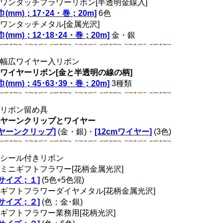
ワンタッチフラワーリボン[半透明金線入]
[巾(mm)；17･24・巻；20m]
6色
ワンタッチメタル[金属光沢]
[巾(mm)；12･18･24・巻；20m]
金・銀
幅広ワイヤー入リボン
ワイヤーリボン[金と半透明の線の柄]
[巾(mm)；45･63･39・巻；20m]
3種類
リボン留め具
ヤーンクリップとワイヤー
[ヤーンクリップ]
(金・銀)・
[12cmワイヤー]
(3色)
シール付きリボン
ミニギフトフラワー[花柄金属光沢]
[サイズ；１]
(5色+5色混)
ギフトフラワーダイヤメタル[花柄金属光沢]
[サイズ；２]
(色；金･銀)
ギフトフラワー業務用[花柄光沢]