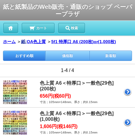
紙と紙製品のWeb販売・通販のショップ ペーパ
ープラザ
カート
検索
ホーム
＞
紙;
OA色上質
＞
5f1 特厚口 A6 (200枚)or(1,000枚)
おすすめ順
価格順
新着順
1-4 / 4
色上質 A6＜特厚口＞一般色[29色]
(200枚)
656円(税60円)
寸法；105mm×148mm、厚さ；約0.15mm
色上質 A6＜特厚口＞一般色[29色]
(1,000枚)
1,606円(税146円)
寸法；105mm×148mm、厚さ；約0.15mm