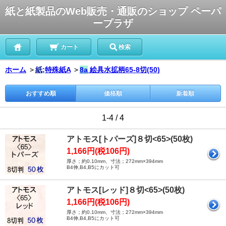
紙と紙製品のWeb販売・通販のショップ ペーパ
ープラザ
カート
検索
ホーム
＞
紙;
特殊紙A
＞
8a
絵具水拡柄65-8切(50)
おすすめ順
価格順
新着順
1-4 / 4
アトモス[トパーズ]８切<65>(50枚)
1,166円(税106円)
厚さ；約0.10mm、寸法；272mm×394mm
B4伸,B4,B5にカット可
アトモス[レッド]８切<65>(50枚)
1,166円(税106円)
厚さ；約0.10mm、寸法；272mm×394mm
B4伸,B4,B5にカット可