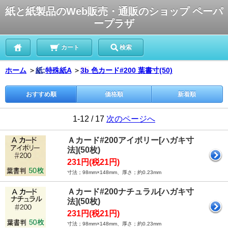
紙と紙製品のWeb販売・通販のショップ ペーパ
ープラザ
カート
検索
ホーム
＞
紙;
特殊紙A
＞
3b
色カード#200 葉書寸(50)
おすすめ順
価格順
新着順
1-12 / 17
次のページへ
Ａカード#200アイボリー[ハガキ寸
法](50枚)
231円(税21円)
寸法；98mm×148mm、厚さ；約0.23mm
Ａカード#200ナチュラル[ハガキ寸
法](50枚)
231円(税21円)
寸法；98mm×148mm、厚さ；約0.23mm