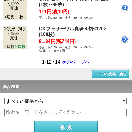
(1枚～99枚)
111円(税10円)
厚さ；約0.20mm、寸法；394mm×545mm
OKフェザーワル真珠４切<120>
(100枚)
8,184円(税744円)
厚さ；約0.20mm、寸法；394mm×545mm
A3伸,A3にカット可
1-12 / 14
次のページへ
ページの先頭へ戻る
商品検索