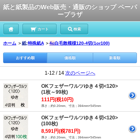
紙と紙製品のWeb販売・通販のショップ ペーパ
ープラザ
カート
検索
ホーム
＞
紙;
特殊紙A
＞
4c
白毛散模様120-4切(1or100)
おすすめ順
価格順
新着順
1-12 / 14
次のページへ
OKフェザーワルツゆき４切<120>
(1枚～99枚)
111円(税10円)
厚さ；約0.20mm、寸法；394mm×545mm
OKフェザーワルツゆき４切<120>
(100枚)
8,591円(税781円)
厚さ；約0.20mm、寸法；394mm×545mm